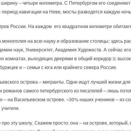
в ширину – четыре километра. С Петербургом его соединяют
 в период навигации на Неве, мосты разводятся каждую ночь
тров России. На каждом его квадратном километре обитают
а монополия на всю науку и образование столицы: здесь р
демии наук, Университет, Академия Художеств. А сейчас е
их комнатах, выходящих дверями в общий коридор (с высок
уржцев и – семьи с юга или крайнего севера России.
евского острова – мигранты. Одни ищут лучшей жизни для 
ои романов самого петербургского из писателей – лишь пото
 то – на Васильевском острове. «30% наших учеников – из
 учителя.
про эту школу. Скажем просто: она – на острове, который, 