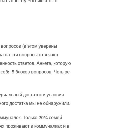
нать про эту Россию что-то
 вопросов (в этом уверены
да на эти вопросы отвечают
енность ответов. Анкета, которую
 себя 5 блоков вопросов. Четыре
ериальный достаток и условия
ного достатка мы не обнаружили.
оммуналок. Только 20% семей
ях проживают в коммуналках и в