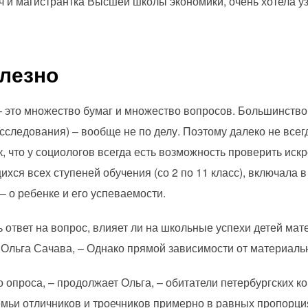
 и магистрантка Высшей школы экономики, очень хотела уз
олезно
 это множество бумаг и множество вопросов. Большинство
исследования) – вообще не по делу. Поэтому далеко не всег
, что у социологов всегда есть возможность проверить искр
хся всех ступеней обучения (со 2 по 11 класс), включала в
– о ребенке и его успеваемости.
ответ на вопрос, влияет ли на школьные успехи детей мат
 Ольга Сачава, – Однако прямой зависимости от материаль
 опроса, – продолжает Ольга, – обитатели петербургских к
емьи отличников и троечников примерно в равных пропорци