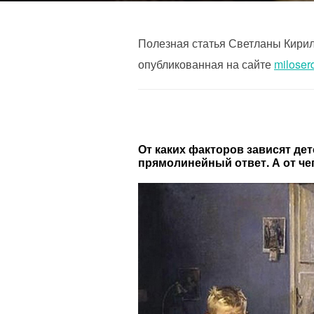
Полезная статья Светланы Кирил
опубликованная на сайте
miloserd
От каких факторов зависят де
прямолинейный ответ. А от чег