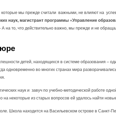
 которые мы прежде считали важными, не влияют на успев
ских наук, магистрант программы «Управление образ
 – А на то, что действительно важно, мы прежде и не обра
тюре
пешности детей, находящихся в системе образования – од
когда одновременно во многих странах мира разворачивали
ия.
ических наук и завуч по учебно-методической работе одной
о на некоторые из старых вопросов ей удалось найти новые
коле. Школа находится на Васильевском острове в Санкт-Пе