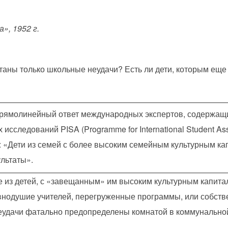
», 1952 г.
ртаны только школьные неудачи? Есть ли дети, которым ещ
прямолинейный ответ международных экспертов, содержащ
сследований PISA (Programme for International Student Ass
y): «Дети из семей с более высоким семейным культурным к
льтаты».
е из детей, с «завещанным» им высоким культурным капитал
внодушие учителей, перегруженные программы, или собств
неудачи фатально предопределены комнатой в коммунально