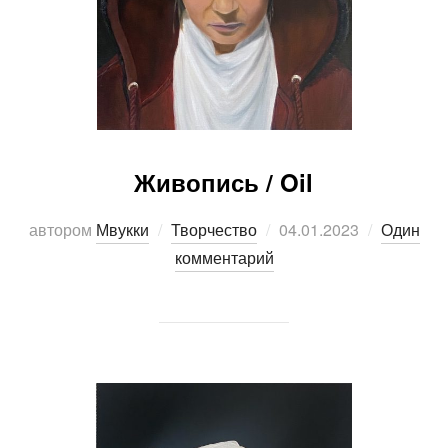
Живопись / Oil
Опубликовано
автором
Мвукки
Творчество
04.01.2023
Один
комментарий