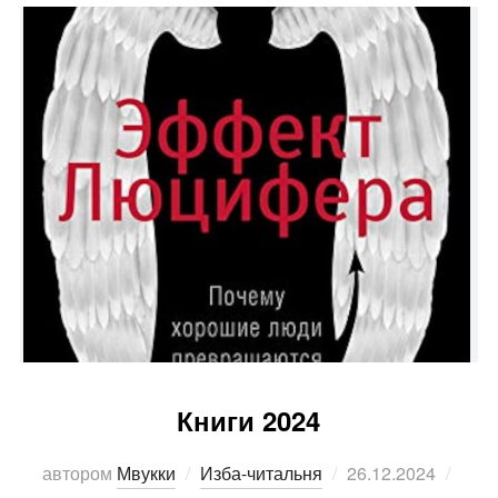
Книги 2024
Опубликовано
автором
Мвукки
Изба-читальня
26.12.2024