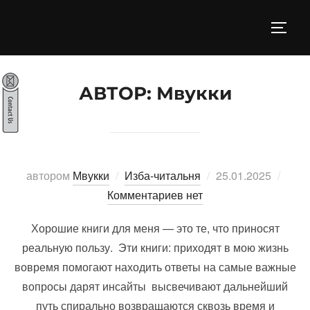
Перейти
к
ПЕРЕ
содержимому
АВТОР:
Мвукки
Опубликовано
автором
Мвукки
Изба-читальня
25.01.2025
Комментариев нет
Хорошие книги для меня — это те, что приносят
реальную пользу. Эти книги: приходят в мою жизнь
вовремя помогают находить ответы на самые важные
вопросы дарят инсайты высвечивают дальнейший
путь спирально возвращаются сквозь время и