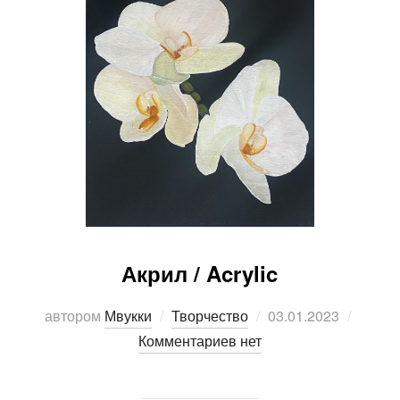
Акрил / Acrylic
Опубликовано
автором
Мвукки
Творчество
03.01.2023
Комментариев нет