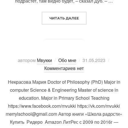
подрастет, там видно будет, – сказал Дуб. – …
«СКАЗКА ПРО СОМНЕНИЯ
ЧИТАТЬ ДАЛЕЕ
Опубликовано
автором
Мвукки
Обо мне
31.05.2023
Комментариев нет
Некрасова Мария Doctor of Philosophy (PhD) Major in
computer Science & Engineering Master of science in
education. Major in Primary School Teaching
https://www.facebook.com/mvukki https://vk.com/mvukki
merrylschool@gmail.com Автор книги «Школа радости»
Купить Ридеро Amazon ЛитРес с 2009 по 2016г —