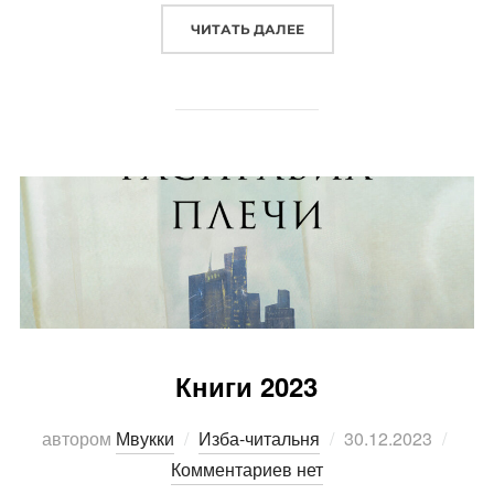
«CHICAGO, IL — MILWAUKE
ЧИТАТЬ ДАЛЕЕ
Книги 2023
Опубликовано
автором
Мвукки
Изба-читальня
30.12.2023
Комментариев нет