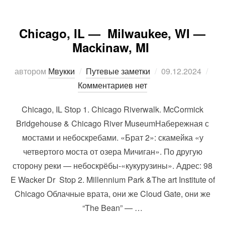
Chicago, IL — Milwaukee, WI —
Mackinaw, MI
Опубликовано
автором
Мвукки
Путевые заметки
09.12.2024
Комментариев нет
Chicago, IL Stop 1. Chicago Riverwalk. McCormick
Bridgehouse & Chicago River MuseumНабережная с
мостами и небоскребами. «Брат 2»: скамейка «у
четвертого моста от озера Мичиган». По другую
сторону реки — небоскрёбы-«кукурузины». Адрес: 98
E Wacker Dr Stop 2. Millennium Park &The art Institute of
Chicago Облачные врата, они же Cloud Gate, они же
“The Bean” — …