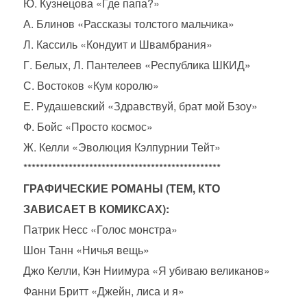
Ю. Кузнецова «Где папа?»
А. Блинов «Рассказы толстого мальчика»
Л. Кассиль «Кондуит и Швамбрания»
Г. Белых, Л. Пантелеев «Республика ШКИД»
С. Востоков «Кум королю»
Е. Рудашевский «Здравствуй, брат мой Бзоу»
Ф. Бойс «Просто космос»
Ж. Келли «Эволюция Кэлпурнии Тейт»
************************************************
ГРАФИЧЕСКИЕ РОМАНЫ (ТЕМ, КТО
ЗАВИСАЕТ В КОМИКСАХ):
Патрик Несс «Голос монстра»
Шон Танн «Ничья вещь»
Джо Келли, Кэн Ниимура «Я убиваю великанов»
Фанни Бритт «Джейн, лиса и я»