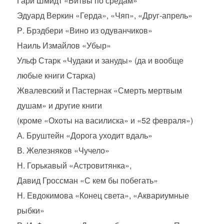
Гари Шмидт «Битвы по средам»
Эдуард Веркин «Герда», «Чяп», «Друг-апрель»
Р. Брэдбери «Вино из одуванчиков»
Наиль Измайлов «Убыр»
Ульф Старк «Чудаки и зануды» (да и вообще
любые книги Старка)
Жвалевский и Пастернак «Смерть мертвым
душам» и другие книги
(кроме «Охоты на василиска» и «52 февраля»)
А. Бруштейн «Дорога уходит вдаль»
В. Железняков «Чучело»
Н. Горькавый «Астровитянка»,
Давид Гроссман «С кем бы побегать»
Н. Евдокимова «Конец света», «Аквариумные
рыбки»