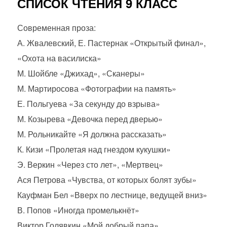
СПИСОК ЧТЕНИЯ 9 КЛАСС
Современная проза:
А. Жвалевский, Е. Пастернак «Открытый финал»,
«Охота на василиска»
М. Шойбле «Джихад», «Сканеры»
М. Мартиросова «Фотографии на память»
Е. Польгуева «За секунду до взрыва»
М. Козырева «Девочка перед дверью»
М. Рольникайте «Я должна рассказать»
К. Кизи «Пролетая над гнездом кукушки»
Э. Веркин «Через сто лет», «Мертвец»
Ася Петрова «Чувства, от которых болят зубы»
Кауфман Бел «Вверх по лестнице, ведущей вниз»
В. Попов «Иногда промелькнёт»
Виктор Голявкин «Мой добрый папа»