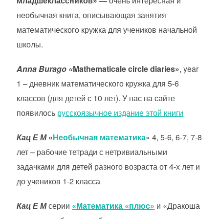
младшеклассников» —
очень интересная и
необычная книга, описывающая занятия
математического кружка для учеников начальной
школы.
Anna Burago «
Mathematicale circle diaries»
, year
1 – дневник математического кружка для 5-6
классов (для детей с 10 лет). У нас на сайте
появилось
русскоязычное издание этой книги
Кац Е М
«
Необычная математика
» 4, 5-6, 6-7, 7-8
лет – рабочие тетради с нетривиальными
задачками для детей разного возраста от 4-х лет и
до учеников 1-2 класса
Кац Е М
серии
«Математика «плюс»
и «Дракоша