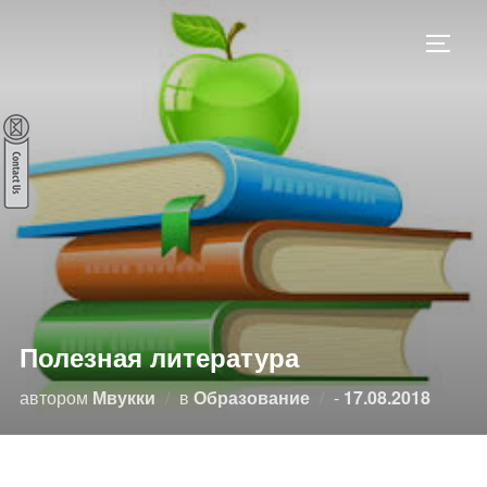
Перейти
к
ПЕРЕ
содержимому
Полезная литература
Опубликовано
автором
Мвукки
в
Образование
-
17.08.2018