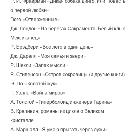
Р. И. Фраерман «Дикая собака динго, или Повесть
о первой любви»
Гюго «Отверженные»
Дж. Лондон «На берегах Сакраменто. Белый клык.
Мексиканец»
Р. Брэдбери «Все лето в один день»
Дж. Дарелл «Моя семья и звери»
Р. Шекли «Запах мысли»
Р. Стивенсон «Остров сокровищ» (и другие книги)
Э. По «Золотой жук»
Г. Уэллс «Война миров»
А. Толстой «Гиперболоид инженера Гарина»
В. Крапивин, романы из цикла о Великом
кристалле
А. Маршалл «Я умею прыгать через лужи»