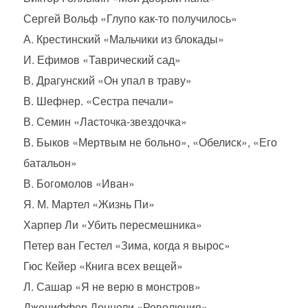
Сергей Вольф «Глупо как-то получилось»
А. Крестинский «Мальчики из блокады»
И. Ефимов «Таврический сад»
В. Драгунский «Он упал в траву»
В. Шефнер. «Сестра печали»
В. Семин «Ласточка-звездочка»
В. Быков «Мертвым не больно», «Обелиск», «Его
батальон»
В. Богомолов «Иван»
Я. М. Мартел «Жизнь Пи»
Харпер Ли «Убить пересмешника»
Петер ван Гестел «Зима, когда я вырос»
Гюс Кейер «Книга всех вещей»
Л. Сашар «Я не верю в монстров»
Джениффер Доннели «Революция»