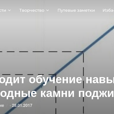
сти
Творчество
Путевые заметки
Изба
ходит обучение нав
водные камни подж
Опубликовано
ие
-
28.01.2017