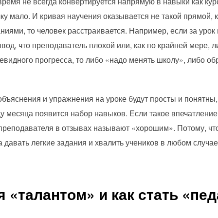
ремя не всегда конвертируется напрямую в навыки как курс
лку мало. И кривая научения оказывается не такой прямой, 
ниями, то человек расстраивается. Например, если за урок 
од, что преподаватель плохой или, как по крайней мере, л
чевидного прогресса, то либо «надо менять школу», либо о
ъяснения и упражнения на уроке будут просты и понятны, 
у месяца появится набор навыков. Если такое впечатление 
преподавателя в отзывах называют «хорошим». Потому, чт
а давать легкие задания и хвалить учеников в любом случ
я «талантом» и как стать «пед