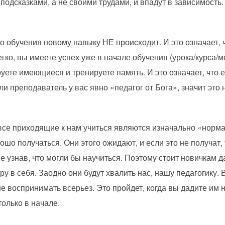
подсказками, а не своими трудами, и впадут в зависимость. 
то обучения новому навыку НЕ происходит. И это означает, 
гко, вы имеете успех уже в начале обучения (урока/курса/м
уете имеющиеся и тренируете память. И это означает, что 
сли преподаватель у вас явно «педагог от Бога», значит это
все приходящие к нам учиться являются изначально «норм
рошо получаться. Они этого ожидают, и если это не получат,
 не узнав, что могли бы научиться. Поэтому стоит новичкам 
ру в себя. Заодно они будут хвалить нас, нашу педагогику.
не воспринимать всерьез. Это пройдет, когда вы дадите им 
только в начале.