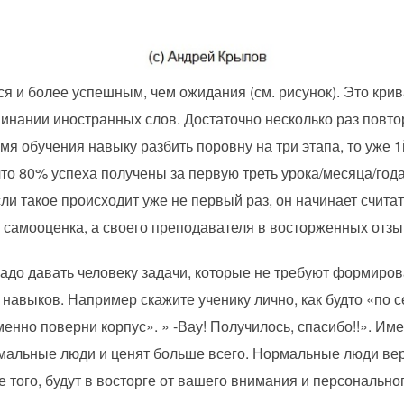
я и более успешным, чем ожидания (см. рисунок). Это кри
инании иностранных слов. Достаточно несколько раз повтор
мя обучения навыку разбить поровну на три этапа, то уже 
что 80% успеха получены за первую треть урока/месяца/года
если такое происходит уже не первый раз, он начинает счит
 самооценка, а своего преподавателя в восторженных отзыв
Надо давать человеку задачи, которые не требуют формиров
авыков. Например скажите ученику лично, как будто «по с
менно поверни корпус». » -Вау! Получилось, спасибо!!». Им
мальные люди и ценят больше всего. Нормальные люди веря
 того, будут в восторге от вашего внимания и персонально