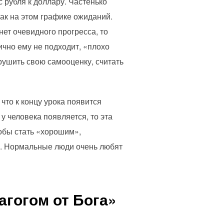
 рубля к доллару. Частенько
как на этом графике ожиданий.
нет очевидного прогресса, то
ично ему не подходит, «плохо
брушить свою самооценку, считать
что к концу урока появится
у человека появляется, то эта
обы стать «хорошим»,
ае. Нормальные люди очень любят
агогом от Бога»