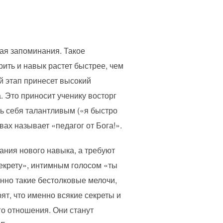
вая запоминания. Такое
ить и навык растет быстрее, чем
1й этап принесет высокий
. Это приносит ученику восторг
ать себя талантливым («я быстро
ах называет «педагог от Бога!».
ания нового навыка, а требуют
екрету», интимным голосом «ты
енно такие бестолковые мелочи,
т, что именно всякие секреты и
го отношения. Они станут