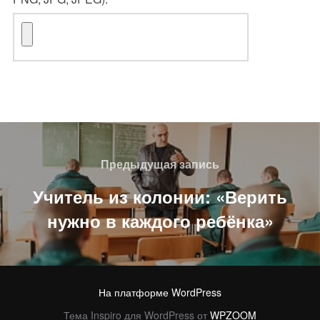
Навигация
по
Предыдущая
Предыдущая запись
записям
запись
Учитель из колонии: «Верить
нужно в каждого ребёнка»
На платформе WordPress
Тема Inspiro для WordPress от
WPZOOM