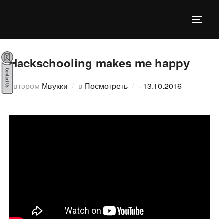
Перейти
к
ПЕРЕ
содержимому
Hackschooling makes me happy
Опубликовано
автором
Мвукки
в
Посмотреть
-
13.10.2016