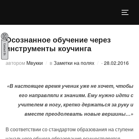
Перейти
к
ПЕРЕ
содержимому
Осознанное обучение через
инструменты коучинга
Опубликовано
автором
Мвукки
в
Заметки на полях
-
28.02.2016
«В настоящее время ученик уже не хочет, чтобы
его направляли к знаниям. Ему нужно идти с
учителем в ногу, крепко держаться за руку и
вместе преодолевать новые вершины…»
В соответствии со стандартом образования на ступени
начального общего образования осуществляется