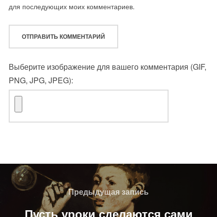
для последующих моих комментариев.
Выберите изображение для вашего комментария (GIF,
PNG, JPG, JPEG):
Навигация
по
Предыдущая
Предыдущая запись
записям
запись
Пусть уроки сделаются сами