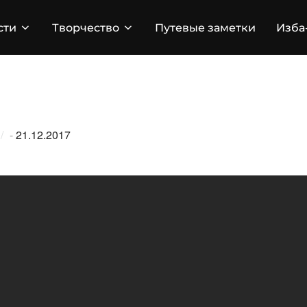
сти
Творчество
Путевые заметки
Изба
Опубликовано
-
21.12.2017