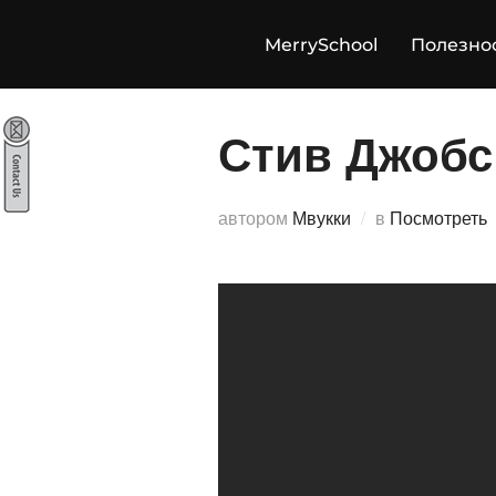
Перейти
к
MerrySchool
Полезно
содержимому
Стив Джобс
автором
Мвукки
в
Посмотреть