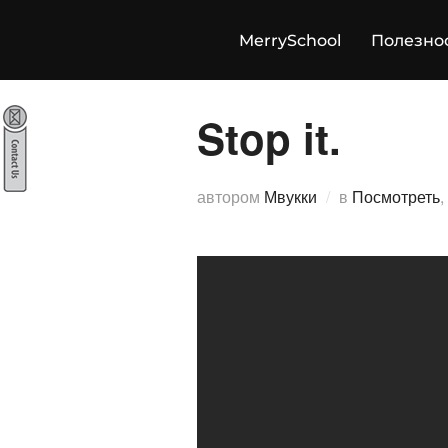
Перейти
к
MerrySchool
Полезно
содержимому
Stop it.
автором
Мвукки
в
Посмотреть
,