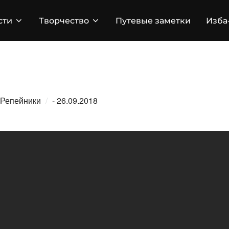
сти
Творчество
Путевые заметки
Изба
Опубликовано
Репейники
-
26.09.2018