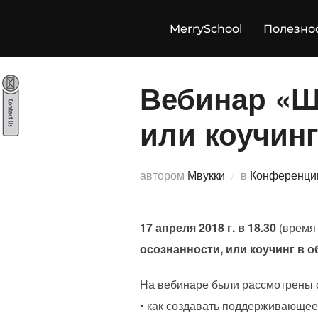
Перейти
к
MerrySchool
Полезно
содержимому
Вебинар «Ш
или коучин
автором
Мвукки
в
Конференци
17 апреля 2018 г. в 18.30
(время
осознанности, или коучинг в 
На вебинаре были рассмотрены
• как создавать поддерживающее