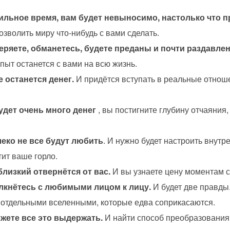
ильное время, вам будет невыносимо, настолько что пр
озволить миру что-нибудь с вами сделать.
еряете, обманетесь, будете преданы и почти раздавле
ыт останется с вами на всю жизнь.
е останется денег.
И придётся вступать в реальные отнош
будет очень много денег
, вы постигните глубину отчаяния,
леко не все будут любить
. И нужно будет настроить внут
ит ваше горло.
близкий отвернётся от вас.
И вы узнаете цену моментам с
олкнётесь с любимыми лицом к лицу.
И будет две правды.
отдельными вселенными, которые едва соприкасаются.
жете все это выдержать.
И найти способ преобразования