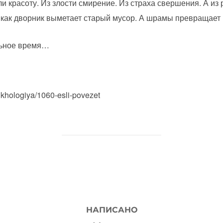
ли красоту. Из злости смирение. Из страха свершения. А и
 как дворник выметает старый мусор. А шрамы превращает 
льное время…
khologiya/1060-esli-povezet
АВТОР ЗАПИСИ
НАПИСАНО