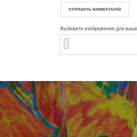
Выберите изображение для вашег
Навигация
по
записям