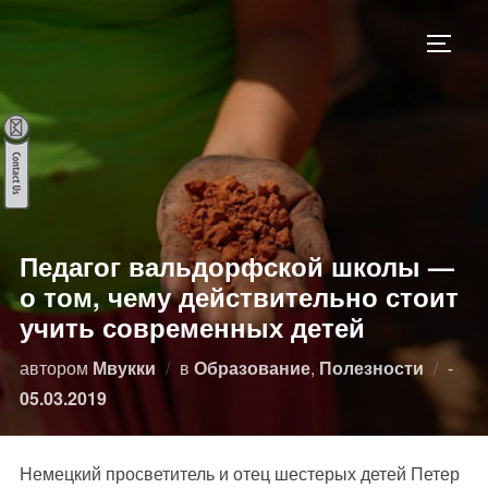
Перейти
к
ПЕРЕ
содержимому
Педагог вальдорфской школы —
о том, чему действительно стоит
учить современных детей
Опу
автором
Мвукки
в
Образование
,
Полезности
-
05.03.2019
Немецкий просветитель и отец шестерых детей Петер