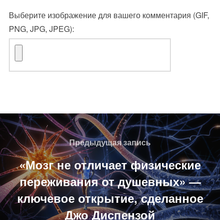
Выберите изображение для вашего комментария (GIF,
PNG, JPG, JPEG):
Навигация
по
Предыдущая
Предыдущая запись
записям
запись
«Мозг не отличает физические
переживания от душевных» —
ключевое открытие, сделанное
Джо Диспензой