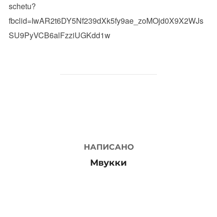
schetu?
fbclid=IwAR2t6DY5Nf239dXk5fy9ae_zoMOjd0X9X2WJs
SU9PyVCB6alFzziUGKdd1w
АВТОР ЗАПИСИ
НАПИСАНО
Мвукки