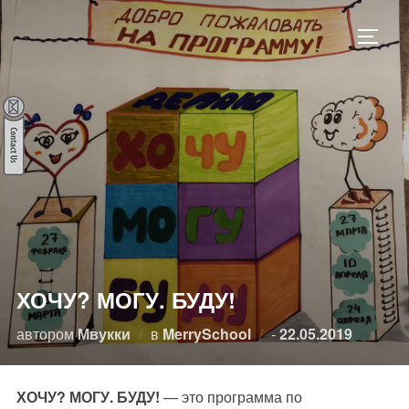
Перейти
к
ПЕРЕ
содержимому
ХОЧУ? МОГУ. БУДУ!
Опубликовано
автором
Мвукки
в
MerrySchool
-
22.05.2019
ХОЧУ? МОГУ. БУДУ!
— это программа по