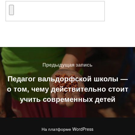
Навигация
по
Предыдущая
Предыдущая запись
записям
запись
Педагог вальдорфской школы —
о том, чему действительно стоит
учить современных детей
На платформе WordPress