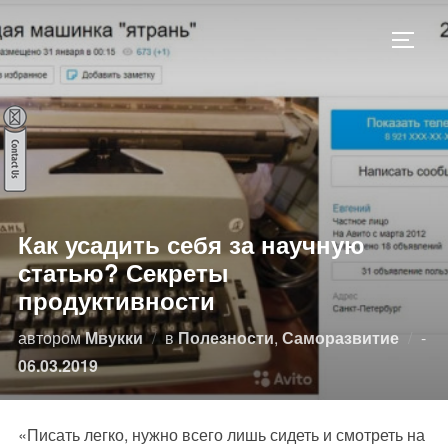
Перейти
к
ПЕРЕ
содержимому
Как усадить себя за научную
статью? Секреты
продуктивности
Оп
автором
Мвукки
в
Полезности
,
Саморазвитие
-
06.03.2019
«Писать легко, нужно всего лишь сидеть и смотреть на