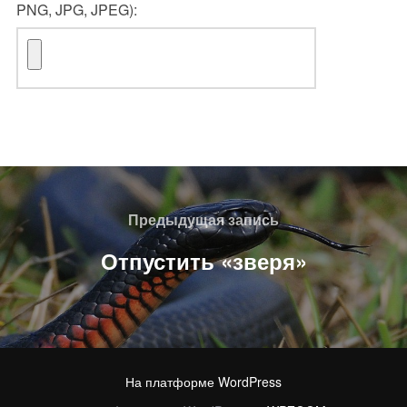
PNG, JPG, JPEG):
Навигация
по
Предыдущая
Предыдущая запись
записям
запись
Отпустить «зверя»
На платформе WordPress