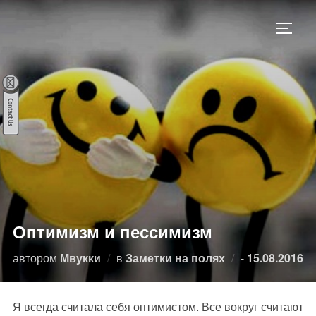
Перейти
к
ПЕРЕ
содержимому
Оптимизм и пессимизм
Опубликован
автором
Мвукки
в
Заметки на полях
-
15.08.2016
Я всегда считала себя оптимистом. Все вокруг считают