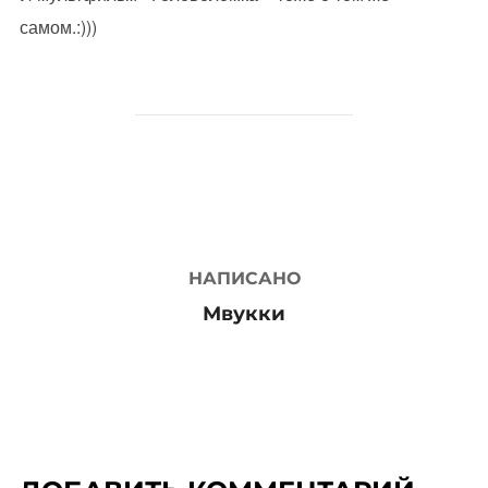
самом.:)))
АВТОР ЗАПИСИ
НАПИСАНО
Мвукки